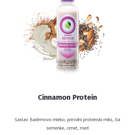
mogu
biti
izabrane
na
stranici
proizvoda.
Cinnamon Protein
Sastav: Bademovo mleko, prirodni proteinski miks, čia
semenke, cimet, med