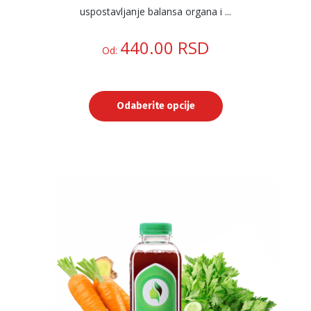
uspostavljanje balansa organa i ...
440.00
RSD
Od:
Odaberite opcije
Ovaj
proizvod
ima
više
varijanti.
Opcije
mogu
biti
izabrane
na