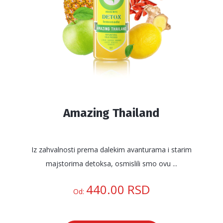
na
stranici
proizvoda.
Amazing Thailand
Iz zahvalnosti prema dalekim avanturama i starim
majstorima detoksa, osmislili smo ovu ...
440.00
RSD
Od: