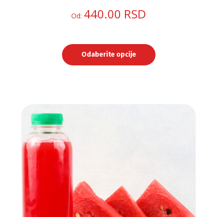
440.00
RSD
Od:
Odaberite opcije
Ovaj
proizvod
ima
više
varijanti.
Opcije
mogu
biti
izabrane
na
stranici