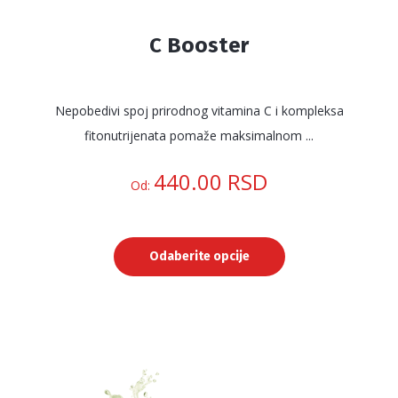
C Booster
Nepobedivi spoj prirodnog vitamina C i kompleksa
fitonutrijenata pomaže maksimalnom ...
440.00
RSD
Od:
Odaberite opcije
Ovaj
proizvod
ima
više
varijanti.