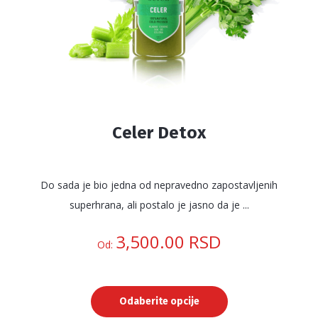
stranici
proizvoda.
Celer Detox
Do sada je bio jedna od nepravedno zapostavljenih
superhrana, ali postalo je jasno da je ...
3,500.00
RSD
Od:
Odaberite opcije