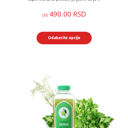
490.00
RSD
Od:
Odaberite opcije
Ovaj
proizvod
ima
više
varijanti.
Opcije
mogu
biti
izabrane
na