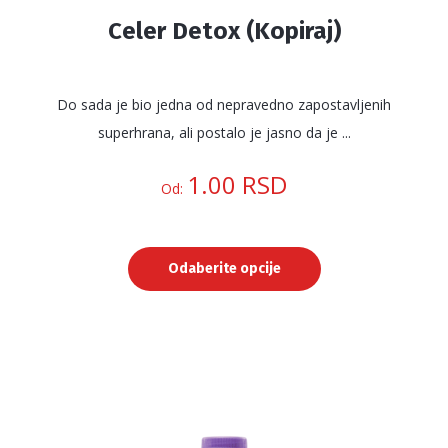
Celer Detox (Kopiraj)
Do sada je bio jedna od nepravedno zapostavljenih
superhrana, ali postalo je jasno da je ...
1.00
RSD
Od:
Odaberite opcije
Ovaj
proizvod
ima
više
varijanti.
Opcije