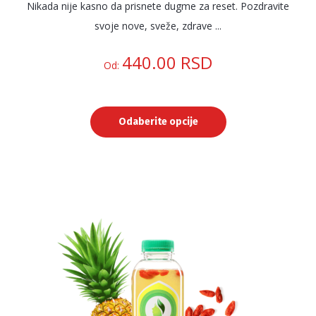
Nikada nije kasno da prisnete dugme za reset. Pozdravite
svoje nove, sveže, zdrave ...
440.00
RSD
Od:
Odaberite opcije
Ovaj
proizvod
ima
više
varijanti.
Opcije
mogu
biti
izabrane