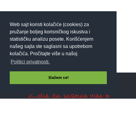
Web sajt koristi kolačiće (cookies) za
pružanje boljeg korisničkog iskustva i
statističku analizu posete. Korišćenjem
našeg sajta ste saglasni sa upotrebom
kolačića. Pročitajte više u našoj
Politici privatnosti.
Slažem se!
Želiš da saznaš više o
detoksu?
Prijavi se