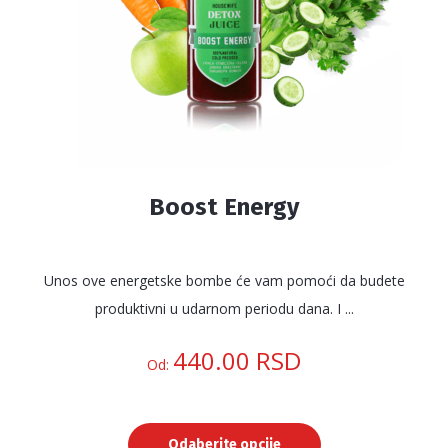
stranici
proizvoda.
Boost Energy
Unos ove energetske bombe će vam pomoći da budete
produktivni u udarnom periodu dana. I ...
440.00
RSD
Od:
Odaberite opcije