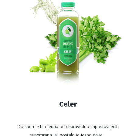
Opcije
mogu
biti
izabrane
na
stranici
proizvoda.
Celer
Do sada je bio jedna od nepravedno zapostavljenih
superhrana, ali postalo je jasno da je ...