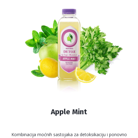
varijanti.
Opcije
mogu
biti
izabrane
na
stranici
proizvoda.
Apple Mint
Kombinacija moćnih sastojaka za detoksikaciju i ponovno