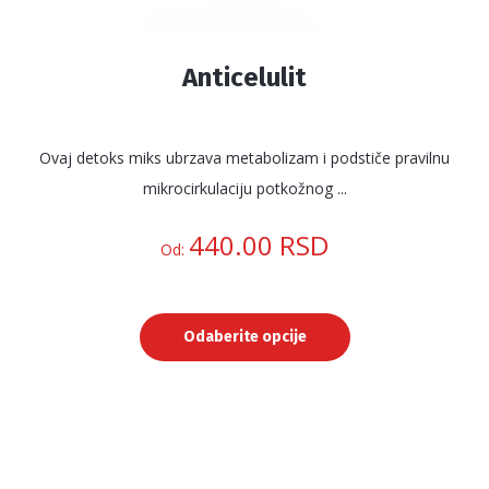
Anticelulit
Ovaj detoks miks ubrzava metabolizam i podstiče pravilnu
mikrocirkulaciju potkožnog ...
440.00
RSD
Od:
Odaberite opcije
Ovaj
proizvod
ima
više