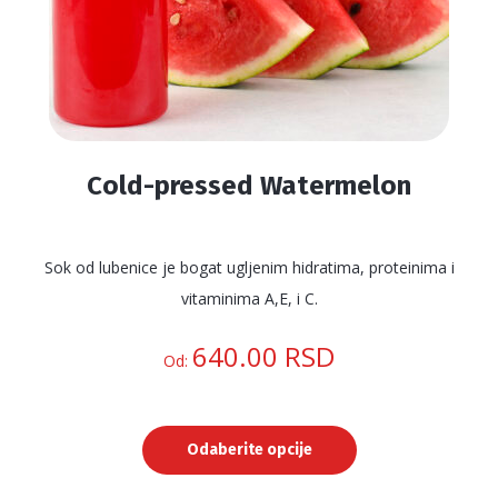
proizvoda.
Cold-pressed Watermelon
Sok od lubenice je bogat ugljenim hidratima, proteinima i
vitaminima A,E, i C.
640.00
RSD
Od:
Odaberite opcije
Ovaj