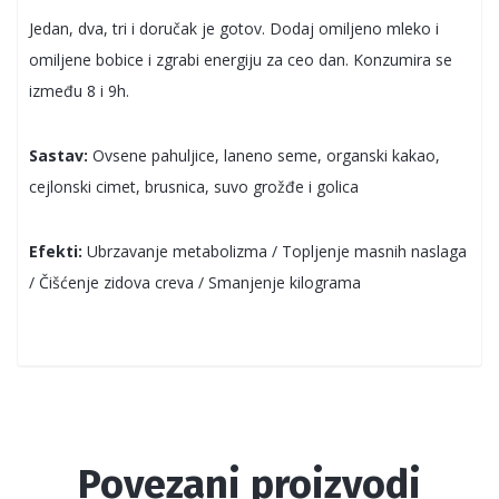
Jedan, dva, tri i doručak je gotov. Dodaj omiljeno mleko i
omiljene bobice i zgrabi energiju za ceo dan. Konzumira se
između 8 i 9h.
Sastav:
Ovsene pahuljice, laneno seme, organski kakao,
cejlonski cimet, brusnica, suvo grožđe i golica
Efekti:
Ubrzavanje metabolizma / Topljenje masnih naslaga
/ Čišćenje zidova creva / Smanjenje kilograma
Povezani proizvodi