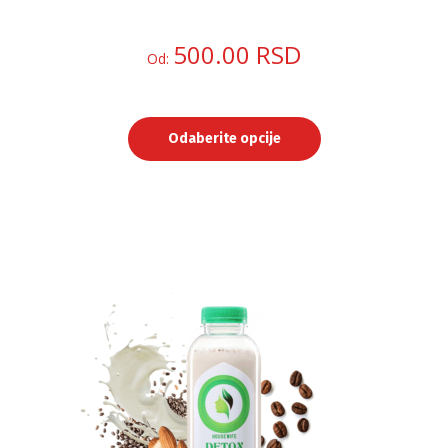
500.00
RSD
Od:
Odaberite opcije
Ovaj
proizvod
ima
više
varijanti.
Opcije
mogu
biti
izabrane
na