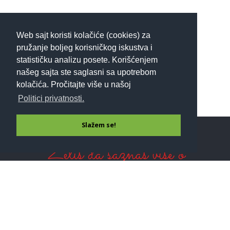
Web sajt koristi kolačiće (cookies) za
pružanje boljeg korisničkog iskustva i
statističku analizu posete. Korišćenjem
našeg sajta ste saglasni sa upotrebom
kolačića. Pročitajte više u našoj
Politici privatnosti.
Slažem se!
Želiš da saznaš više o
detoksu?
Prijavi se