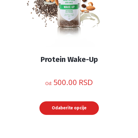
stranici
proizvoda.
Protein Wake-Up
500.00
RSD
Od:
Odaberite opcije
Ovaj
proizvod
ima