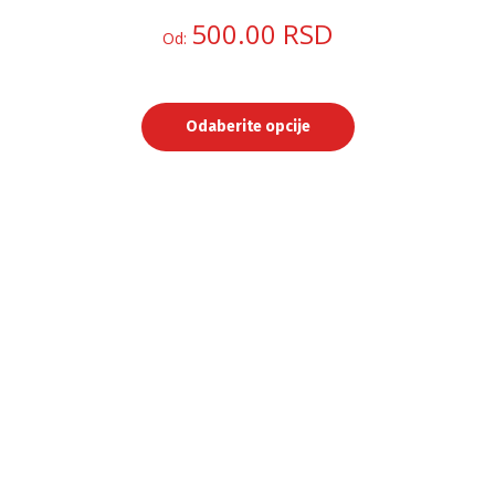
500.00
RSD
Od:
Odaberite opcije
Ovaj
proizvod
ima
više
varijanti.
Opcije
mogu
biti
izabrane
na
stranici