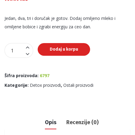
Jedan, dva, tri i doručak je gotov. Dodaj omiljeno mleko i
omiljene bobice i zgrabi energiju za ceo dan.
Breakfast
Dodaj u korpu
Mix
količina
Šifra proizvoda:
6797
Kategorije:
Detox proizvodi
,
Ostali proizvodi
Opis
Recenzije (0)