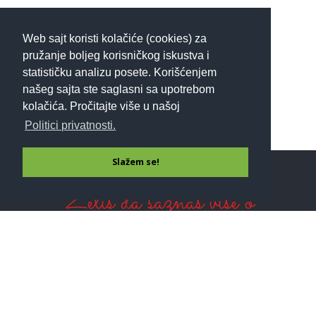
Web sajt koristi kolačiće (cookies) za
pružanje boljeg korisničkog iskustva i
statističku analizu posete. Korišćenjem
našeg sajta ste saglasni sa upotrebom
kolačića. Pročitajte više u našoj
Politici privatnosti.
Slažem se!
Želiš da saznaš više o
detoksu?
Prijavi se