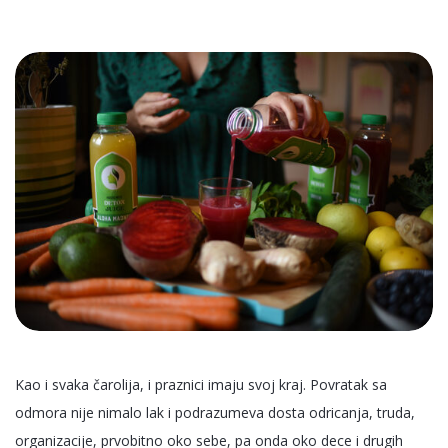
Kao i svaka čarolija, i praznici imaju svoj kraj. Povratak sa
odmora nije nimalo lak i podrazumeva dosta odricanja, truda,
organizacije, prvobitno oko sebe, pa onda oko dece i drugih