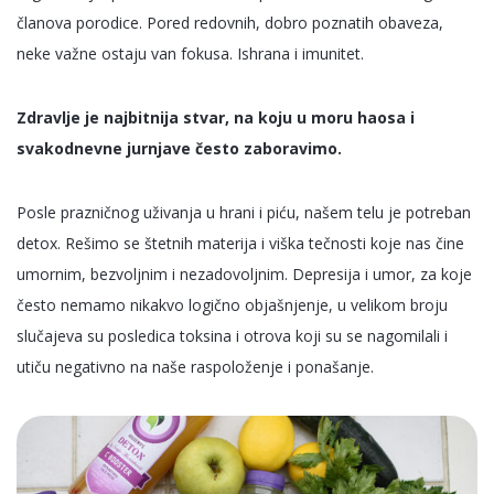
članova porodice. Pored redovnih, dobro poznatih obaveza,
neke važne ostaju van fokusa. Ishrana i imunitet.
Zdravlje je najbitnija stvar, na koju u moru haosa i
svakodnevne jurnjave često zaboravimo.
Posle prazničnog uživanja u hrani i piću, našem telu je potreban
detox. Rešimo se štetnih materija i viška tečnosti koje nas čine
umornim, bezvoljnim i nezadovoljnim. Depresija i umor, za koje
često nemamo nikakvo logično objašnjenje, u velikom broju
slučajeva su posledica toksina i otrova koji su se nagomilali i
utiču negativno na naše raspoloženje i ponašanje.