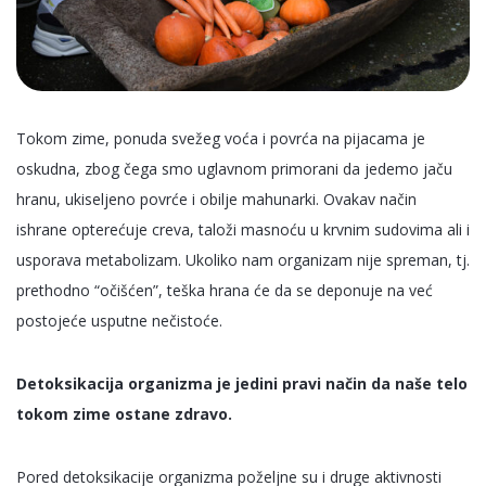
Tokom zime, ponuda svežeg voća i povrća na pijacama je
oskudna, zbog čega smo uglavnom primorani da jedemo jaču
hranu, ukiseljeno povrće i obilje mahunarki. Ovakav način
ishrane opterećuje creva, taloži masnoću u krvnim sudovima ali i
usporava metabolizam. Ukoliko nam organizam nije spreman, tj.
prethodno “očišćen”, teška hrana će da se deponuje na već
postojeće usputne nečistoće.
Detoksikacija organizma je jedini pravi način da naše telo
tokom zime ostane zdravo.
Pored detoksikacije organizma poželjne su i druge aktivnosti