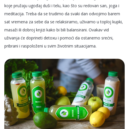
koje pružaju ugođaj duši i telu, kao što su redovan san, joga i
meditacija. Treba da se trudimo da svaki dan odvojimo barem
sat vremena za sebe da se relaksiramo, uživamo u toploj kupki,
masaži ili dobroj knjizi kako bi bili balansirani. Ovakav vid
uživanja će doprineti detoxu i pomoći da ostanemo srećni,
pribrani i raspoloženi u svim životnim situacijama.