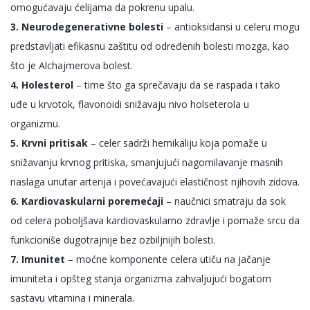
omogućavaju ćelijama da pokrenu upalu.
3. Neurodegenerativne bolesti
– antioksidansi u celeru mogu
predstavljati efikasnu zaštitu od određenih bolesti mozga, kao
što je Alchajmerova bolest.
4. Holesterol
– time što ga sprečavaju da se raspada i tako
uđe u krvotok, flavonoidi snižavaju nivo holseterola u
organizmu.
5. Krvni pritisak
– celer sadrži hemikaliju koja pomaže u
snižavanju krvnog pritiska, smanjujući nagomilavanje masnih
naslaga unutar arterija i povećavajući elastičnost njihovih zidova.
6. Kardiovaskularni poremećaji
– naučnici smatraju da sok
od celera poboljšava kardiovaskularno zdravlje i pomaže srcu da
funkcioniše dugotrajnije bez ozbiljnijih bolesti.
7. Imunitet
– moćne komponente celera utiču na jačanje
imuniteta i opšteg stanja organizma zahvaljujući bogatom
sastavu vitamina i minerala.