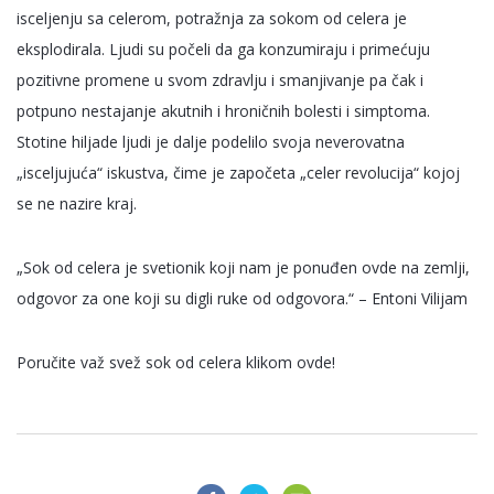
isceljenju sa celerom, potražnja za sokom od celera je
eksplodirala. Ljudi su počeli da ga konzumiraju i primećuju
pozitivne promene u svom zdravlju i smanjivanje pa čak i
potpuno nestajanje akutnih i hroničnih bolesti i simptoma.
Stotine hiljade ljudi je dalje podelilo svoja neverovatna
„isceljujuća“ iskustva, čime je započeta „celer revolucija“ kojoj
se ne nazire kraj.
„Sok od celera je svetionik koji nam je ponuđen ovde na zemlji,
odgovor za one koji su digli ruke od odgovora.“ – Entoni Vilijam
Poručite važ svež
sok od celera klikom ovde
!