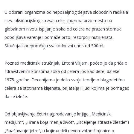
U odbrani organizma od nepoželjnog dejstva slobodnih radikala
i tzv. oksidacijskog stresa, celer zauzima prvo mesto na
globalnom nivou. Ispijanje soka od celera na prazan stomak
poboljšava varenje i pomaže brzoj resorpciji nutrijenata.
Stručnjaci preporučuju svakodnevni unos od 500ml.
Poznati medicinski stručnjak, Entoni Vilijam, počeo je da priča o
zdravstvenim koristima soka od celera još kao dete, daleke
1975. godine. Decenijama je delio svoje teorije o blagodetima
celera sa stotinama klijenata, prijatelja i ljudi kojima je pomagao
da se izleče.
Od objavljivanja četiri najprodavanije knjige „Medicinski
medijum“, „Hrana koja menja život“, „Isceljenje štitaste žlezde“ i
„Spašavanje jetre“, u kojima deli neverovatne činjenice o