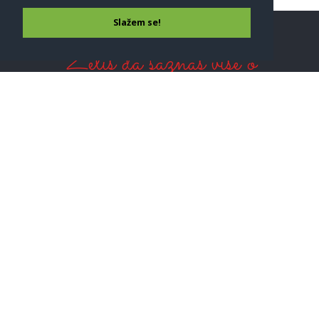
Slažem se!
Želiš da saznaš više o
detoksu?
Prijavi se
Prijavi se