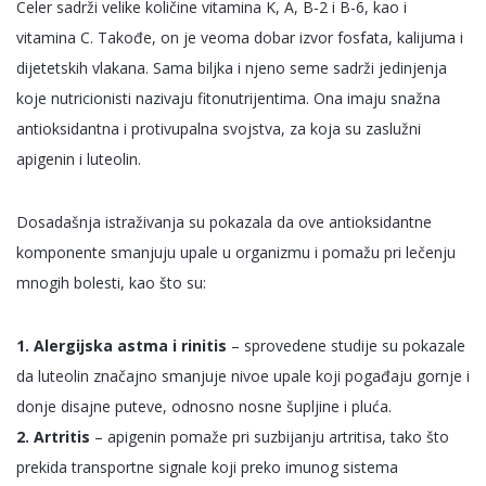
Celer sadrži velike količine vitamina K, A, B-2 i B-6, kao i
vitamina C. Takođe, on je veoma dobar izvor fosfata, kalijuma i
dijetetskih vlakana. Sama biljka i njeno seme sadrži jedinjenja
koje nutricionisti nazivaju fitonutrijentima. Ona imaju snažna
antioksidantna i protivupalna svojstva, za koja su zaslužni
apigenin i luteolin.
Dosadašnja istraživanja su pokazala da ove antioksidantne
komponente smanjuju upale u organizmu i pomažu pri lečenju
mnogih bolesti, kao što su:
1. Alergijska astma i rinitis
– sprovedene studije su pokazale
da luteolin značajno smanjuje nivoe upale koji pogađaju gornje i
donje disajne puteve, odnosno nosne šupljine i pluća.
2. Artritis
– apigenin pomaže pri suzbijanju artritisa, tako što
prekida transportne signale koji preko imunog sistema