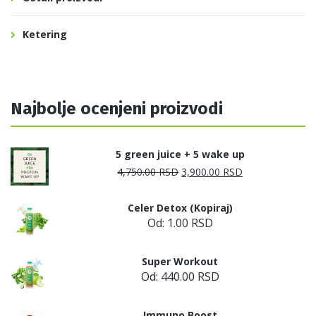
Ketering
Najbolje ocenjeni proizvodi
5 green juice + 5 wake up
4,750.00
RSD
Originalna
3,900.00
RSD
Trenutna
cena
cena
Celer Detox (Kopiraj)
je
je:
Od:
1.00
RSD
bila:
3,900.00 RSD.
Super Workout
4,750.00 RSD.
Od:
440.00
RSD
Immuno Boost