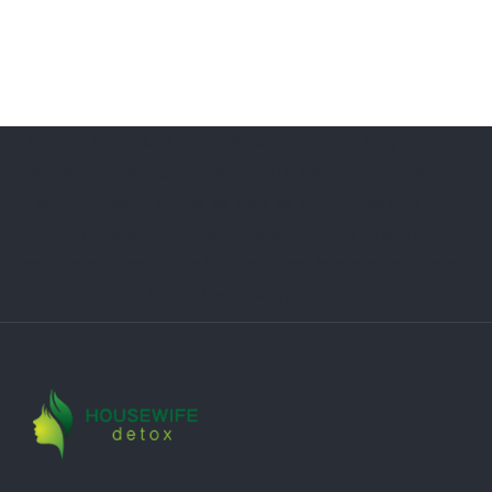
Danas je Noć veštica, najstrašnija noć u godini! Ovaj praznik je
poznat po maskenbalima, dubljenju bundeva za zastrašivanje
veštica, nošenju slatkiša od vrata do vrata ali i po pravljenju
tematskih kolača, poslastica i dekorativnih užina za decu. Na koji
način ćete vi obeležiti Noć veštica? Čime ćete obradovati svoje
mališane? Mi smo vam priredili ne ...