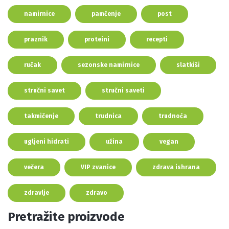
namirnice
pamćenje
post
praznik
proteini
recepti
ručak
sezonske namirnice
slatkiši
stručni savet
stručni saveti
takmičenje
trudnica
trudnoća
ugljeni hidrati
užina
vegan
večera
VIP zvanice
zdrava ishrana
zdravlje
zdravo
Pretražite proizvode