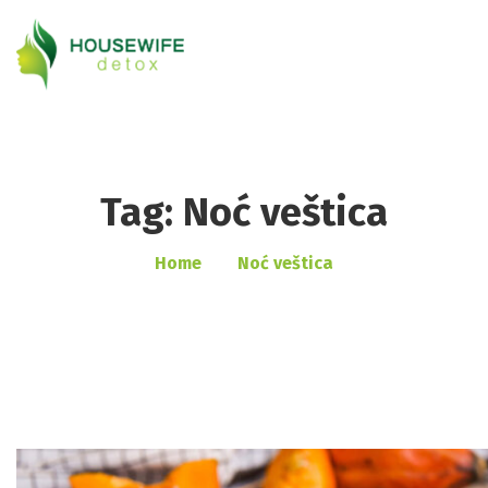
Tag: Noć veštica
Home
Noć veštica