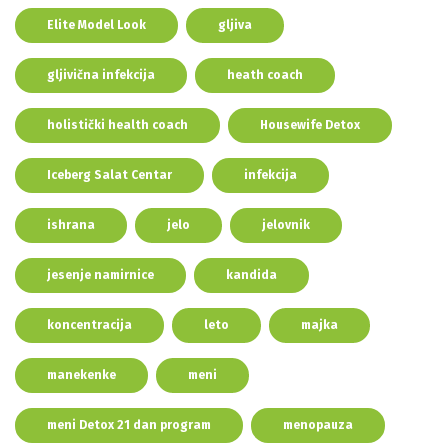
Elite Model Look
gljiva
gljivična infekcija
heath coach
holistički health coach
Housewife Detox
Iceberg Salat Centar
infekcija
ishrana
jelo
jelovnik
jesenje namirnice
kandida
koncentracija
leto
majka
manekenke
meni
meni Detox 21 dan program
menopauza