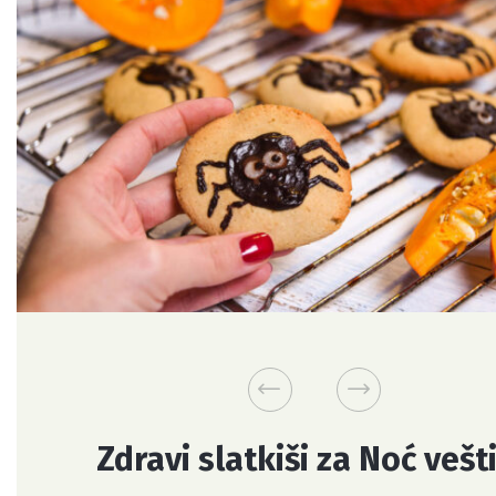
Zdravi slatkiši za Noć vešt