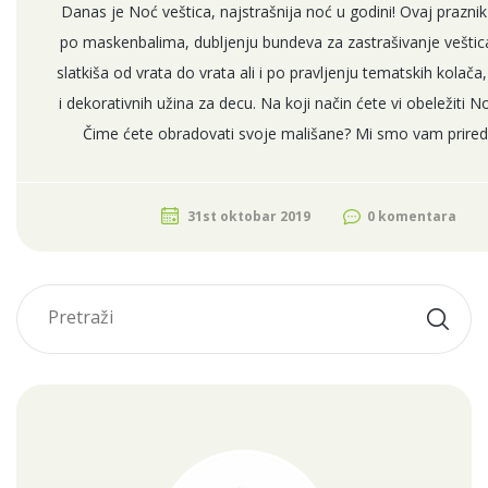
Danas je Noć veštica, najstrašnija noć u godini! Ovaj praznik
po maskenbalima, dubljenju bundeva za zastrašivanje veštic
slatkiša od vrata do vrata ali i po pravljenju tematskih kolača,
i dekorativnih užina za decu. Na koji način ćete vi obeležiti N
Čime ćete obradovati svoje mališane? Mi smo vam priredi
31st oktobar 2019
0 komentara