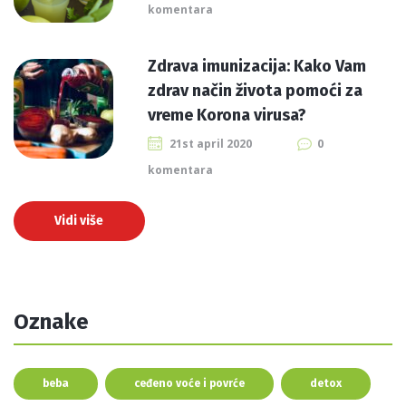
komentara
Zdrava imunizacija: Kako Vam
zdrav način života pomoći za
vreme Korona virusa?
21st april 2020
0
komentara
Vidi više
Oznake
beba
ceđeno voće i povrće
detox