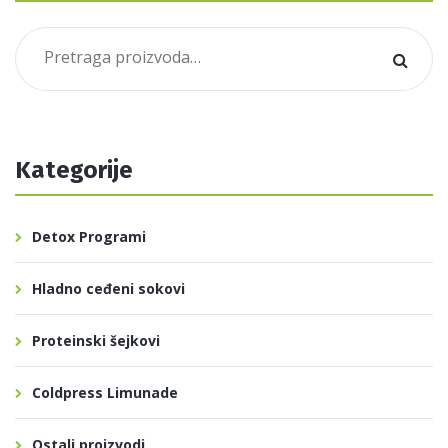
Pretraga
za:
Kategorije
Detox Programi
Hladno ceđeni sokovi
Proteinski šejkovi
Coldpress Limunade
Ostali proizvodi