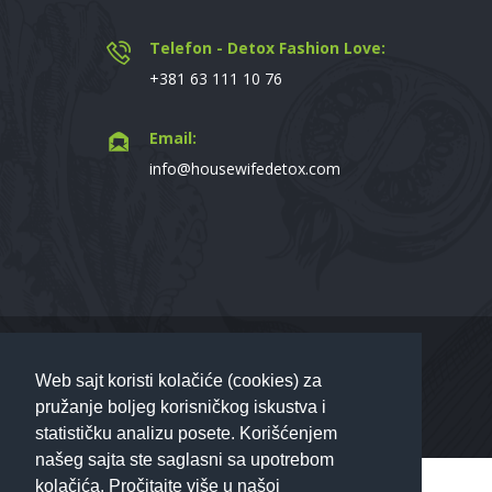
Telefon - Detox Fashion Love:
+381 63 111 10 76
Email:
info@housewifedetox.com
Housewife Detox
© Sva prava zadržana - 2026
Web sajt koristi kolačiće (cookies) za
pružanje boljeg korisničkog iskustva i
statističku analizu posete. Korišćenjem
našeg sajta ste saglasni sa upotrebom
kolačića. Pročitajte više u našoj