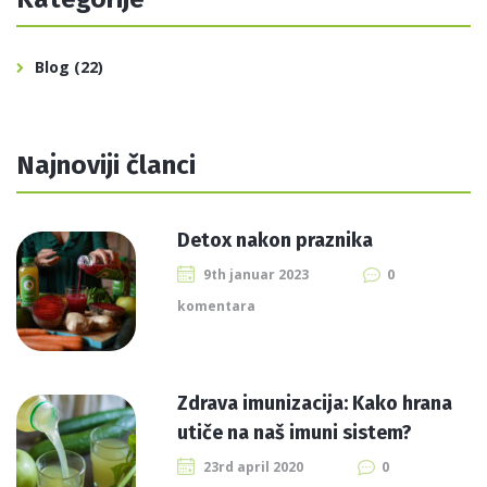
Blog
(22)
Najnoviji članci
Detox nakon praznika
9th januar 2023
0
komentara
Zdrava imunizacija: Kako hrana
utiče na naš imuni sistem?
23rd april 2020
0