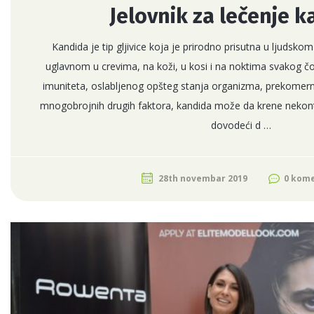
Jelovnik za lečenje 
Kandida je tip gljivice koja je prirodno prisutna u ljudsk
uglavnom u crevima, na koži, u kosi i na noktima svakog 
imuniteta, oslabljenog opšteg stanja organizma, prekomerne
mnogobrojnih drugih faktora, kandida može da krene nekon
dovodeći d …
28th novembar 2019
0 kom