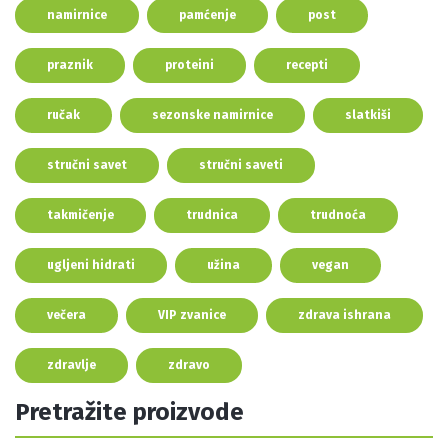
namirnice
pamćenje
post
praznik
proteini
recepti
ručak
sezonske namirnice
slatkiši
stručni savet
stručni saveti
takmičenje
trudnica
trudnoća
ugljeni hidrati
užina
vegan
večera
VIP zvanice
zdrava ishrana
zdravlje
zdravo
Pretražite proizvode