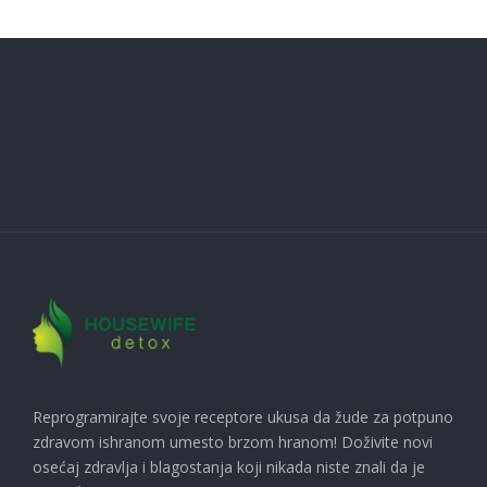
Kandida je tip gljivice koja je prirodno prisutna u ljudskom
organizmu. Ona se nalazi uglavnom u crevima, na koži, u kosi i
na noktima svakog čoveka. Međutim, usled pada imuniteta,
oslabljenog opšteg stanja organizma, prekomerne upotrebe
antibiotika kao i mnogobrojnih drugih faktora, kandida može da
krene nekontrolisano da se razmnožava, dovodeći d ...
Reprogramirajte svoje receptore ukusa da žude za potpuno
zdravom ishranom umesto brzom hranom! Doživite novi
osećaj zdravlja i blagostanja koji nikada niste znali da je