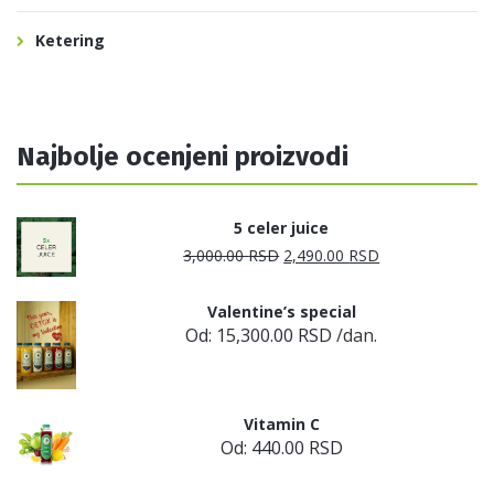
Ketering
Najbolje ocenjeni proizvodi
5 celer juice
3,000.00
RSD
Originalna
2,490.00
RSD
Trenutna
cena
cena
Valentine’s special
je
je:
Od:
15,300.00
RSD
/dan.
bila:
2,490.00 RSD.
3,000.00 RSD.
Vitamin C
Od:
440.00
RSD