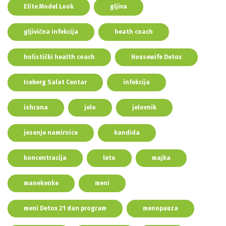
Elite Model Look
gljiva
gljivična infekcija
heath coach
holistički health coach
Housewife Detox
Iceberg Salat Centar
infekcija
ishrana
jelo
jelovnik
jesenje namirnice
kandida
koncentracija
leto
majka
manekenke
meni
meni Detox 21 dan program
menopauza