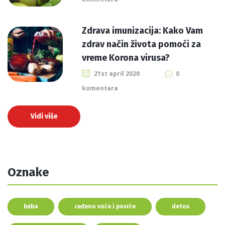
Zdrava imunizacija: Kako Vam
zdrav način života pomoći za
vreme Korona virusa?
21st april 2020
0
komentara
Vidi više
Oznake
beba
ceđeno voće i povrće
detox