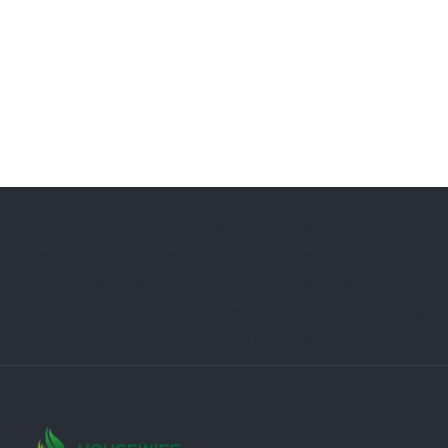
Ove godine Elite Model Look Boot Camp okupio je VIP zvanice
iz sveta modelinga, kao i finaliste prestižnog modnog
takmičenja koji su posmatrali izbor ovogodišnjeg zaštitnog lica.
Prisutni su tokom manifestacije održane u Hotelu Envoy bili u
prilici da steknu znanje o zdravom načinu života, uz edukaciju i
pažljivo kreiran jelovnik od strane Marije Đ ...