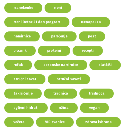
manekenke
meni
meni Detox 21 dan program
menopauza
namirnice
pamćenje
post
praznik
proteini
recepti
ručak
sezonske namirnice
slatkiši
stručni savet
stručni saveti
takmičenje
trudnica
trudnoća
ugljeni hidrati
užina
vegan
večera
VIP zvanice
zdrava ishrana