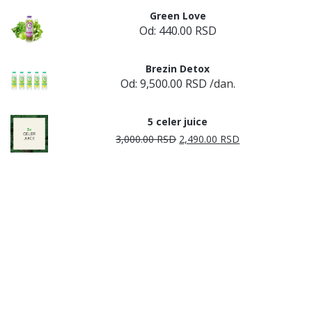
Green Love
Od:
440.00
RSD
Brezin Detox
Od:
9,500.00
RSD
/dan.
5 celer juice
3,000.00
RSD
Originalna
2,490.00
RSD
Trenutna
cena
cena
je
je:
bila:
2,490.00 RSD.
3,000.00 RSD.