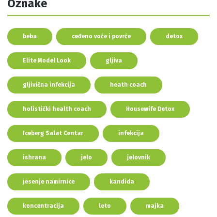
Oznake
beba
ceđeno voće i povrće
detox
Elite Model Look
gljiva
gljivična infekcija
heath coach
holistički health coach
Housewife Detox
Iceberg Salat Centar
infekcija
ishrana
jelo
jelovnik
jesenje namirnice
kandida
koncentracija
leto
majka